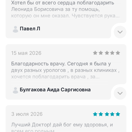
Хотел бы от всего сердца поблагодарить
Леонида Борисовича за ту помощь,
которую он мне оказал. Чувствуется рука
профессионала. Много врачей я обошел со
своей проблемой, но помог только он. За
Павел Л
15 минут. Все объяснил, все показал.
Побольше бы таких докторов.
15 мая 2026
Благодарность врачу. Сегодня я была у
двух разных урологов , в разных клиниках ,
хочется поблагодарить врача , за
грамотность , за пояснение , всех деталей ,
врач очень доходчиво объяснил все что
Булгакова Аида Саргисовна
меня беспокоило , выписал план лечения ,
мне даже не пришлось задавать вопросы ,
я не могу сравнить врачей и не стану , это
3 июля 2026
не сравнимо , так как с самого начала
приема я уже увидела профисианализм ,
Лучший Доктор! дай бог ему здоровья, и
знание и подход к пациентам, это много
всем его родным.