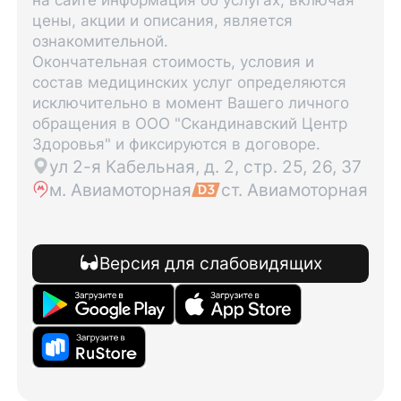
цены, акции и описания, является
ознакомительной.
Окончательная стоимость, условия и
состав медицинских услуг определяются
исключительно в момент Вашего личного
обращения в ООО "Скандинавский Центр
Здоровья" и фиксируются в договоре.
ул 2-я Кабельная, д. 2, стр. 25, 26, 37
м. Авиамоторная
ст. Авиамоторная
Версия для слабовидящих