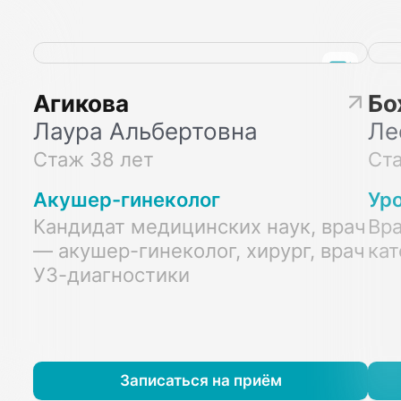
Агикова
Бо
Лаура Альбертовна
Ле
Стаж 38 лет
Ста
Акушер-гинеколог
Ур
Кандидат медицинских наук, врач
Вра
— акушер-гинеколог, хирург, врач
кат
УЗ-диагностики
Записаться на приём