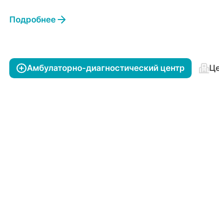
Подробнее
Амбулаторно-диагностический центр
Це