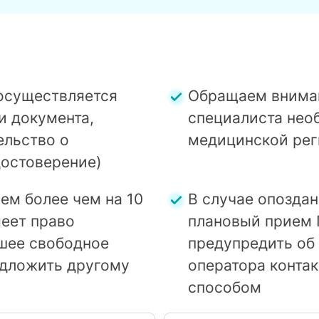
осуществляется
Обращаем вниман
и документа,
специалиста нео
ельство о
медицинской рег
достоверение)
ем более чем на 10
В случае опозда
еет право
плановый прием 
шее свободное
предупредить об
едложить другому
оператора конта
способом