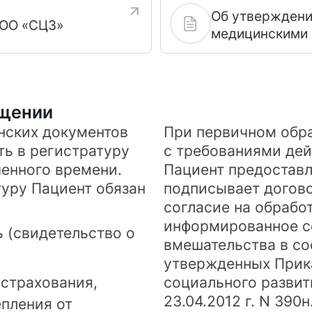
Об утверждени
ООО «СЦЗ»
медицинскими 
услуг, внесени
Правительства
утратившим си
Российской Фед
ащении
нских документов
При первичном обра
ь в регистратуру
с требованиями де
ченного времени.
Пациент предостав
уру Пациент обязан
подписывает догово
согласие на обрабо
информированное с
 (свидетельство о
вмешательства в со
утвержденных Прик
страхования,
социального развит
23.04.2012 г. N 390н
епления от