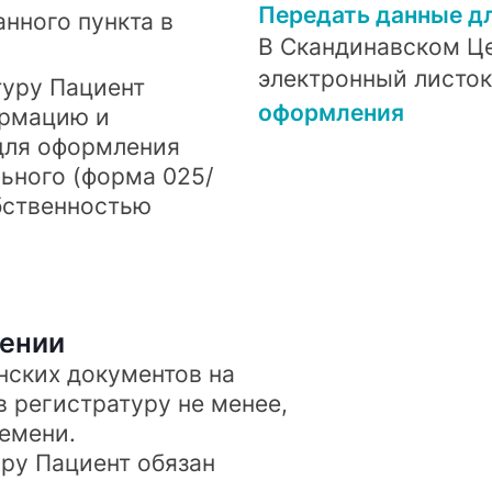
Передать данные дл
нного пункта в
В Скандинавском Ц
электронный листок
туру Пациент
оформления
ормацию и
для оформления
ьного (форма 025/
бственностью
ении
ских документов на
 регистратуру не менее,
ремени.
ру Пациент обязан