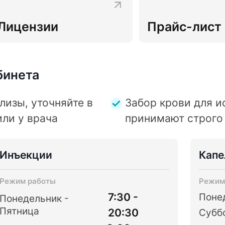
Лицензии
Прайс-лист
бинета
лизы, уточняйте в
Забор крови для и
или у врача
принимают строго 
Инъекции
Кап
Режим работы
Режим
7:30 -
Поне
Понедельник -
Пятница
20:30
Суббо