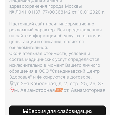
Лицензия Департамента
здравоохранения города Москвы
№ Л041-01137-77/00368142 от 10.01.2020 г.
Настоящий сайт носит информационно-
рекламный характер. Вся представленная
на сайте информация об услугах, включая
цены, акции и описания, является
ознакомительной.
Окончательная стоимость, условия и
состав медицинских услуг определяются
исключительно в момент Вашего личного
обращения в ООО "Скандинавский Центр
Здоровья" и фиксируются в договоре.
ул 2-я Кабельная, д. 2, стр. 25, 26, 37
м. Авиамоторная
ст. Авиамоторная
Версия для слабовидящих