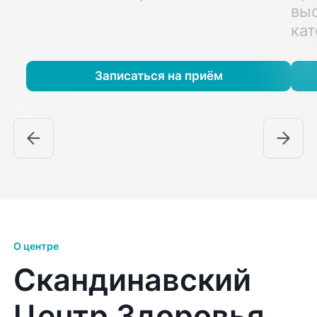
вы
кат
Записаться на приём
О центре
Скандинавский
Центр Здоровья