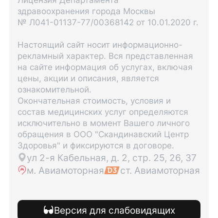
здравоохранения города Москвы
№ Л041-01137-77/00368142 от 10.01.2020 г.
Настоящий сайт носит информационно-
рекламный характер. Вся представленная
на сайте информация об услугах, включая
цены, акции и описания, является
ознакомительной.
Окончательная стоимость, условия и
состав медицинских услуг определяются
исключительно в момент Вашего личного
обращения в ООО "Скандинавский Центр
Здоровья" и фиксируются в договоре.
ул 2-я Кабельная, д. 2, стр. 25, 26, 37
м. Авиамоторная
ст. Авиамоторная
Версия для слабовидящих