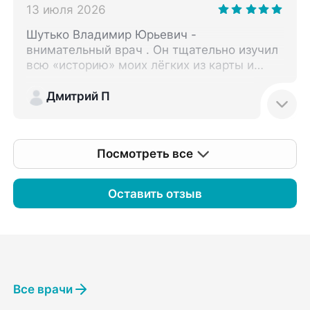
13 июля 2026
Шутько Владимир Юрьевич -
внимательный врач . Он тщательно изучил
всю «историю» моих лёгких из карты и
опроса . Назначил исследование, и по его
результату определил курс лечения . Очень
Дмитрий П
доволен , что попал к этому Врачу ! Ещё ,
Владимир Юрьевич очень приятный в
общении .
Посмотреть все
Оставить отзыв
Все врачи