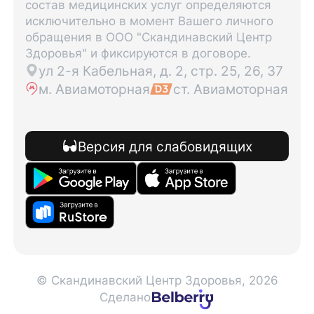
состав медицинских услуг определяются
исключительно в момент Вашего личного
обращения в ООО "Скандинавский Центр
Здоровья" и фиксируются в договоре.
ул 2-я Кабельная, д. 2, стр. 25, 26, 37
м. Авиамоторная
ст. Авиамоторная
Версия для слабовидящих
© Скандинавский Центр Здоровья, 2026
Сделано