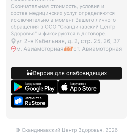
Окончательная стоимость, условия и
состав медицинских услуг определяются
исключительно в момент Вашего личного
обращения в ООО "Скандинавский Центр
Здоровья" и фиксируются в договоре.
ул 2-я Кабельная, д. 2, стр. 25, 26, 37
м. Авиамоторная
ст. Авиамоторная
Версия для слабовидящих
© Скандинавский Центр Здоровья, 2026