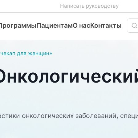
Написать руководству
Программы
Пациентам
О нас
Контакты
 чекап для женщин»
нкологический
стики онкологических заболеваний, спец