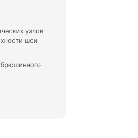
ческих узлов
рхности шеи
забрюшинного