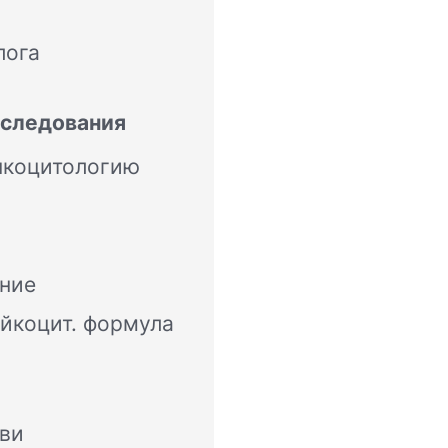
лога
сследования
нкоцитологию
ание
йкоцит. формула
ови