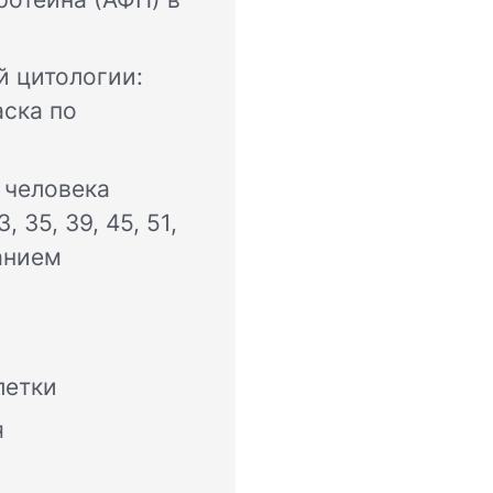
 цитологии:
аска по
 человека
 35, 39, 45, 51,
анием
летки
я