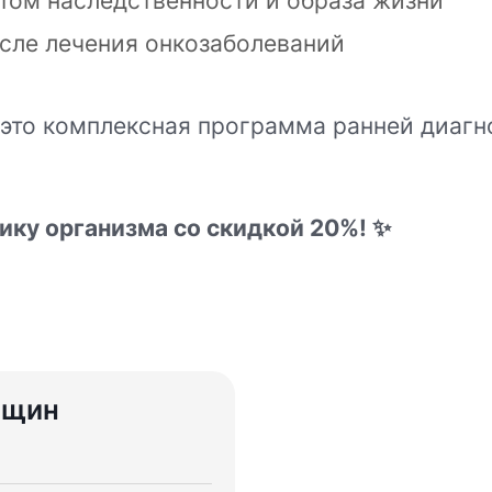
том наследственности и образа жизни
осле лечения онкозаболеваний
это комплексная программа ранней диагно
.
ику организма со скидкой 20%! ✨
нщин