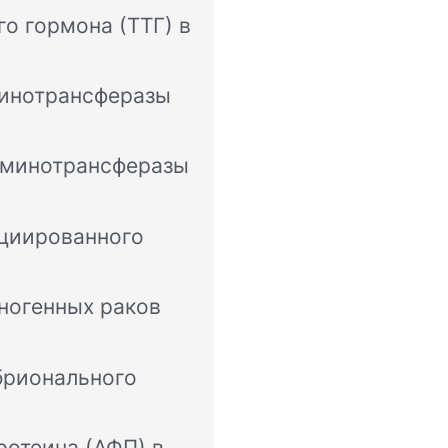
о гормона (ТТГ) в
минотрансферазы
аминотрансферазы
циированного
ногенных раков
брионального
ротеина (АФП) в