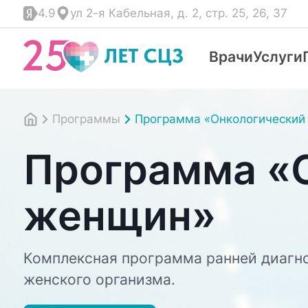
4.9
ул 2-я Кабельная, д. 2, стр. 25, 26, 37
Врачи
Услуги
Программы
Программа «Онкологический
Программа «О
женщин»
Комплексная программа ранней диагно
женского организма.