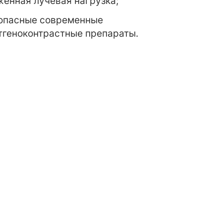
женная лучевая нагрузка;
опасные современные
тгеноконтрастные препараты.