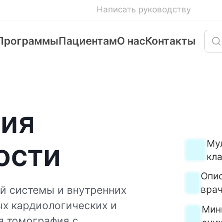
Написать руководству
Программы
Пациентам
О нас
Контакты
фия
Му
ости
кла
Опис
й системы и внутренних
врач
ых кардиологических и
Мин
я томография с