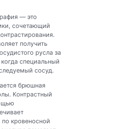
рафия — это
ики, сочетающий
контрастирования.
оляет получить
судистого русла за
 когда специальный
следуемый сосуд.
чается брюшная
олы. Контрастный
мощью
печивает
 по кровеносной