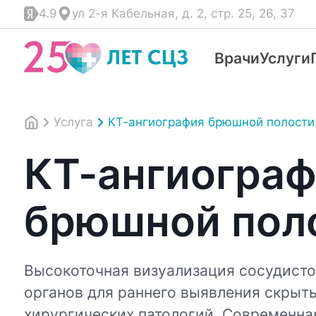
4.9
ул 2-я Кабельная, д. 2, стр. 25, 26, 37
Врачи
Услуги
Услуга
КТ-ангиография брюшной полости
КТ-ангиогра
брюшной пол
Высокоточная визуализация сосудисто
органов для раннего выявления скрыт
хирургических патологий. Современна