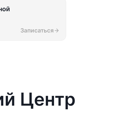
ной
Записаться
ий Центр