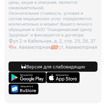
цены, акции и описания, является
ознакомительной.
Окончательная стоимость, условия и
состав медицинских услуг определяются
исключительно в момент Вашего личного
обращения в ООО "Скандинавский Центр
Здоровья" и фиксируются в договоре.
ул 2-я Кабельная, д. 2, стр. 25, 26, 37
м. Авиамоторная
ст. Авиамоторная
Версия для слабовидящих