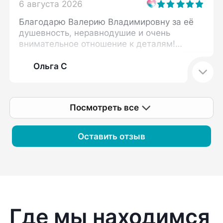
6 августа 2026
Благодарю Валерию Владимировну за её
душевность, неравнодушие и очень
внимательное отношение к деталям!
Прием прошел в комфортной обстановке,
мне объяснили нюансы, на которые я
Ольга С
ранее не обращала внимания, и
возможные сопутствующие моменты,
влияющие на мою проблему. Определен
Посмотреть все
план дальнейших действий. Спасибо
большое!
Оставить отзыв
Где мы находимся