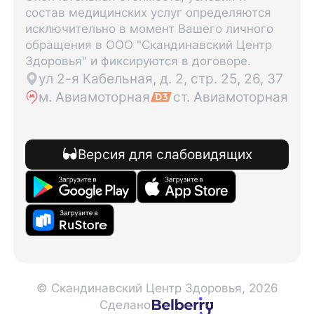
состав медицинских услуг определяются
исключительно в момент Вашего личного
обращения в ООО "Скандинавский Центр
Здоровья" и фиксируются в договоре.
ул 2-я Кабельная, д. 2, стр. 25, 26, 37
м. Авиамоторная
ст. Авиамоторная
Версия для слабовидящих
© Скандинавский Центр Здоровья, 2026
Сделано