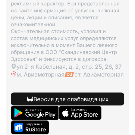
рекламный характер. Вся представленная
на сайте информация об услугах, включая
цены, акции и описания, является
ознакомительной.
Окончательная стоимость, условия и
состав медицинских услуг определяются
исключительно в момент Вашего личного
обращения в ООО "Скандинавский Центр
Здоровья" и фиксируются в договоре.
ул 2-я Кабельная, д. 2, стр. 25, 26, 37
м. Авиамоторная
ст. Авиамоторная
Версия для слабовидящих