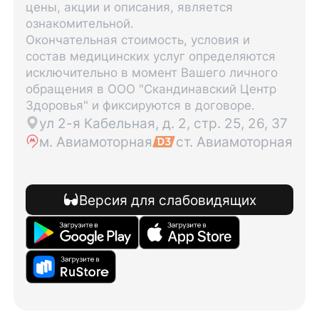
цены, акции и описания, является
ознакомительной.
Окончательная стоимость, условия и
состав медицинских услуг определяются
исключительно в момент Вашего личного
обращения в ООО "Скандинавский Центр
Здоровья" и фиксируются в договоре.
ул 2-я Кабельная, д. 2, стр. 25, 26, 37
м. Авиамоторная
ст. Авиамоторная
Версия для слабовидящих