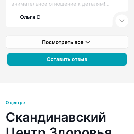
внимательное отношение к деталям!
Прием прошел в комфортной обстановке,
мне объяснили нюансы, на которые я
Ольга С
ранее не обращала внимания, и
возможные сопутствующие моменты,
влияющие на мою проблему. Определен
Посмотреть все
план дальнейших действий. Спасибо
большое!
Оставить отзыв
О центре
Скандинавский
Центр Здоровья