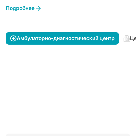
Подробнее
Амбулаторно-диагностический центр
Це