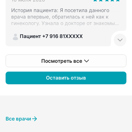
История пациента: Я посетила данного
врача впервые, обратилась к ней как к
гинекологу. Узнала о докторе от знакомых.
Понравилось: Впечатления после визита
остались положительные. Я обратилась к
Пациент +7 916 81XXXXX
гинекологу с вопросом по поводу
операции. Лаура Альбертовна
проконсультировала меня, я получила
Посмотреть все
ответы на то, что меня интересовало.
Также на приёме она провела осмотр и
назначила дополнительные обследования,
Оставить отзыв
которые тоже планирую проходить у этого
же специалиста. В процессе выполнения
диагностики доктор действовала
аккуратно, всё было комфортно для меня.
Как такового медикаментозного лечения в
моём случае не потребовалось. В плане
Все врачи
общения и отношения Лаура Альбертовна
показалась мне доброжелательной, она