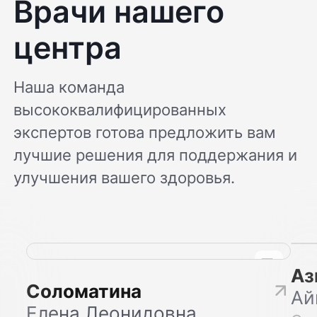
Врачи нашего
расположила к себе, всё прошло спокойно.
Сам приём начался без задержек, времени
и внимания мне уделили достаточно, врач
центра
никуда не торопилась и не отвлекалась.
При необходимости в дальнейшем я бы
стала советовать данного специалиста
Наша команда
другим людям.
высококвалифицированных
экспертов готова предложить вам
лучшие решения для поддержания и
улучшения вашего здоровья.
Аз
Соломатина
Ай
Елена Леонидовна