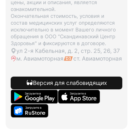
цены, акции и описания, является
ознакомительной.
Окончательная стоимость, условия и
состав медицинских услуг определяются
исключительно в момент Вашего личного
обращения в ООО "Скандинавский Центр
Здоровья" и фиксируются в договоре.
ул 2-я Кабельная, д. 2, стр. 25, 26, 37
м. Авиамоторная
ст. Авиамоторная
Версия для слабовидящих