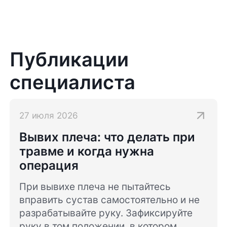
уверенность в своей работе. Сейчас
прошло 2 месяца после операции,
восстановление идёт по плану, состояние
колена улучшается, реабилитация
проходит без осложнений. Благодарен
Публикации
Кириллу Андреевичу за качественную
работу, внимательное отношение и
специалиста
поддержку на пути восстановления.
Рекомендую доктора как грамотного
специалиста и профессионала своего дела.
27 июля 2026
Вывих плеча: что делать при
травме и когда нужна
операция
При вывихе плеча не пытайтесь
вправить сустав самостоятельно и не
разрабатывайте руку. Зафиксируйте
руку в том положении, в котором