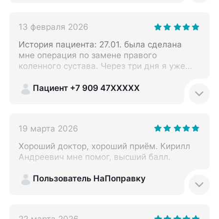
впервые.
13 февраля 2026
История пациента: 27.01. была сделана
мне операция по замене правого
коленного сустава. Через три дня я уже
смогла встать на ноги, при помощи
ходунков. В Москву я приехала по отзывам
Пациент +7 909 47XXXXX
именно к этому доктору - Птицыну Кириллу
Андреевичу. Я не пожалела о своем
выборе, это опытный, грамотный
19 марта 2026
специалист своего дела. Кому нужна
помощь такого рода, настоятельно
Хороший доктор, хороший приём. Кирилл
рекомендую этого замечательного врача.
Андреевич мне помог, высший балл.
Понравилось: Всё очень понравилось. Не
понравилось: Никаких.
Пользователь НаПоправку
22 марта 2026