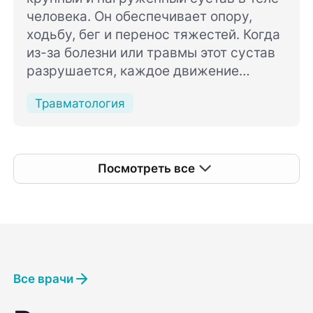
человека. Он обеспечивает опору,
ходьбу, бег и перенос тяжестей. Когда
из-за болезни или травмы этот сустав
разрушается, каждое движение
начинает приносить острую боль, а
Травматология
привычная жизнь ограничивается
стенами квартиры.
Посмотреть все
Все врачи