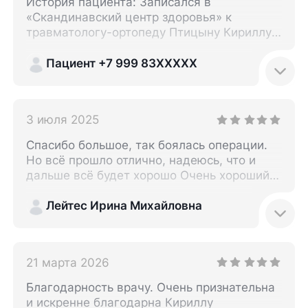
История пациента: Записался в
«Скандинавский центр здоровья» к
травматологу-ортопеду Птицыну Кириллу
Андреевичу. Врач - настоящий
профессионал своего направления.
Пациент +7 999 83XXXXX
Назначены обследования МРТ​, рентген​,
рекомендации к другим специалистам для
эффективности решения проблемы, а
3 июля 2025
также эффективное необходимое
медикаментозное лечение с уточнением
Спасибо большое, так боялась операции.
последующей даты приема. Понравилось:
Но всё прошло отлично, надеюсь, что и
Внимание и профессионализм в решении
дальше всё будет хорошо Очень хороший,
проблемы, которые редко сейчас
грамотный доктор Огромное спасибо
встретишь. Однозначно рекомендации!
Лейтес Ирина Михайловна
21 марта 2026
Благодарность врачу. Очень признательна
и искренне благодарна Кириллу