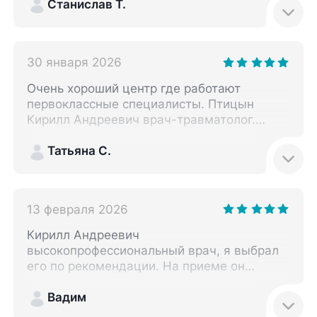
ренген и осмотр, назначили лечение.
Станислав Т.
Спасибо!
30 января 2026
Очень хороший центр где работают
первоклассные специалисты. Птицын
Кирилл Андреевич врач-травматолог.
Провел операцию на сломанной кисти.
Сейчас продолжаю у него наблюдаться.
Татьяна С.
Супер профессионал! Спасибо ему и его
помощнице Наталье!
13 февраля 2026
Кирилл Андреевич
высокопрофессиональный врач, я выбрал
его по рекомендации. На приеме он
проконсультировал меня, развеял мои
сомнения и назначил мне лечение.
Вадим
Рекомендую доктора! В клинике я был