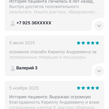
История пациента Лечилась 8 лет назад,
быстро достигла положительного
результата. Нашла доктора, обрадовалась
и записалась с другой уже проблемой.
Коленный сустав лечат многие, но моему
+7 925 36XXXXX
доктору я доверяю и хочу пройти
диагностику и курс лечения именно у него.
Понравилось Приняли ровно по времени,
5 июля 2025
четко, приятно, как раньше! Не
понравилось Жуткие двери в помещениях,
огромное спасибо Кириллу Андреевичу за
не работал лифт, нет возможности пройти
проведенные операции и процедуры.
УЗИ без записи, хотя врачей УЗИ очень
много, необходимо еще раз обращаться.
Валерий З
[...]
5 ноября 2025
История пациента: Выражаю огромную
благодарность Кириллу Андреевичу и всем
сотрудникам центра! К доктору обратилась