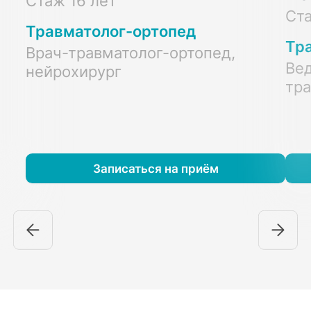
Стаж 16 лет
Ста
Травматолог-ортопед
Тр
Врач-травматолог-ортопед,
Вед
нейрохирург
тра
Записаться на приём