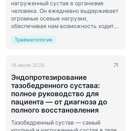
нагруженный сустав в организме
человека. Он ежедневно выдерживает
огромные осевые нагрузки,
обеспечивая нам возможность ходить,
бегать, приседать и подниматься по
Травматология
лестнице. К сожалению, именно из-за
высокой сложности устройства и
постоянного давления колено
наиболее подвержено износу и
16 июля 2026
травмам.
Эндопротезирование
тазобедренного сустава:
полное руководство для
пациента — от диагноза до
полного восстановления
Тазобедренный сустав — самый
крупный и нагруженный сустав в теле