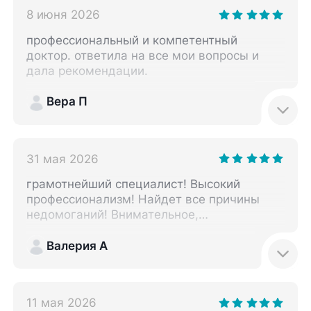
поднялась температура 38, я начала
8 июня 2026
лечение. 28.06. приехала сделать КТ
легких и у меня обнаружили
профессиональный и компетентный
левостороннюю пневмонию с
доктор. ответила на все мои вопросы и
множественными мелкими очагами.
дала рекомендации.
доктор оказалась опытнее рентгена. еще
раз выражаю благодарность за такую
Вера П
работу. внимательный и опытный доктор!
31 мая 2026
грамотнейший специалист! Высокий
профессионализм! Найдет все причины
недомоганий! Внимательное,
неравнодушное отношение к пациентам!
Объяснит всё! Рекомендую Аллу Ивановну!
Валерия А
11 мая 2026