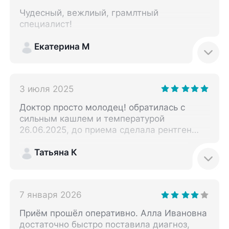
Чудесный, вежлиый, грамлтный
специалист!
Екатерина М
3 июля 2025
Доктор просто молодец! обратилась с
сильным кашлем и температурой
26.06.2025, до приема сделала рентген
легких, ничего плохого не нашли. Доктор
стала меня слушать со всех сторон очень
Татьяна К
внимательно и заподозрила пневмонию,
назначила антибиотики. дома у меня
поднялась температура 38, я начала
7 января 2026
лечение. 28.06. приехала сделать КТ
легких и у меня обнаружили
Приём прошёл оперативно. Алла Ивановна
левостороннюю пневмонию с
достаточно быстро поставила диагноз,