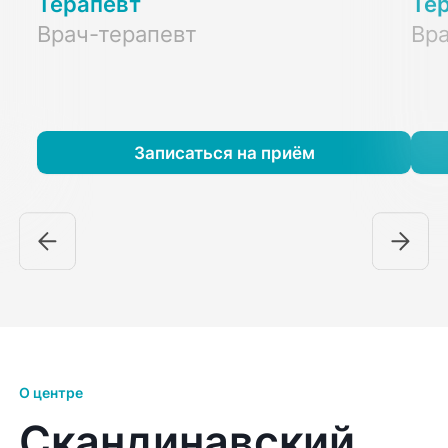
Терапевт
Те
Врач-терапевт
Вра
Записаться на приём
О центре
Скандинавский