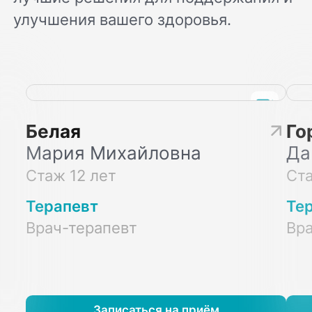
улучшения вашего здоровья.
Белая
Го
Мария Михайловна
Да
Стаж 12 лет
Ста
Терапевт
Те
Врач-терапевт
Вра
Записаться на приём