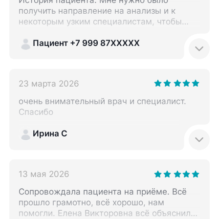
получить направление на анализы и к
некоторым узким специалистам, чтобы
исключить побочные эффекты от
назначенной пульмонологом терапией.
Пациент +7 999 87XXXXX
Выбрала Елену Викторовну по отзывам на
ПроДокторов. Понравилось: Впечатления у
меня остались только положительные!
23 марта 2026
Доктор Светлакова была очень
дружелюбной, доброжелательной и
очень внимательный врач и специалист.
внимательной, подробно
Спасибо
проконсультировала и дала направления
на обследования к профильным
Ирина С
специалистам, ответила на все
интересующие вопросы. Приём длился
примерно 20 минут, в моём случае
уделённого времени вполне хватило.
13 мая 2026
Елена Викторовна провела осмотр, а также
Сопровождала пациента на приёме. Всё
ознакомилась с результатами тех
прошло грамотно, всё хорошо, нам
исследований, которые я с собой брала.
помогли. Елена Викторовна всё объяснила,
Никаких претензий у меня вообще нет, в