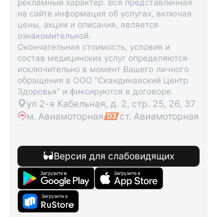
рекламный характер. Вся представленная
на сайте информация об услугах, включая
цены, акции и описания, является
ознакомительной.
Окончательная стоимость, условия и
состав медицинских услуг определяются
исключительно в момент Вашего личного
обращения в ООО "Скандинавский Центр
Здоровья" и фиксируются в договоре.
ул 2-я Кабельная, д. 2, стр. 25, 26, 37
м. Авиамоторная
ст. Авиамоторная
Версия для слабовидящих