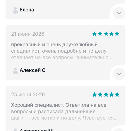
вопросов не осталось, и в целом наш
дальнейшем планирую ещё раз обратиться
вопрос удалось решить за один визит.
Елена
к Е. В. Светлаковой. Однозначно буду
Осталось хорошее впечатление от приёма,
советовать такого специалиста своим
всё по делу и понятно. В клинике в целом
знакомым.
всё нормально, всё хорошо.
21 июня 2026
прекрасный и очень дружелюбный
специалист, очень подробно и по делу
отвечает на все вопросы, внимательно
изучила предоставленые мной анализы и
дала много рекомендаций
Алексей С
25 июня 2026
Хороший специалист. Ответила на все
вопросы и расписала дальнейшие
шаги — всё чётко и по делу. Чувствуется
профессионализм и искреннее желание
помочь.
Александр М