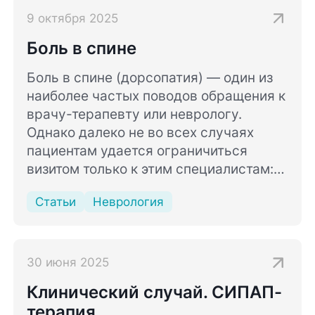
9 октября 2025
Боль в спине
Боль в спине (дорсопатия) — один из
наиболее частых поводов обращения к
врачу-терапевту или неврологу.
Однако далеко не во всех случаях
пациентам удается ограничиться
визитом только к этим специалистам:
причины болевых ощущений в области
Статьи
Неврология
спины не всегда связаны только с
заболеваниями позвоночника и
близлежащих тканей.
В данной статье будут даны ответы на
30 июня 2025
основной вопрос, задаваемый врачам-
Клинический случай. СИПАП-
неврологам и терапевтам: почему
терапия
болит спина?