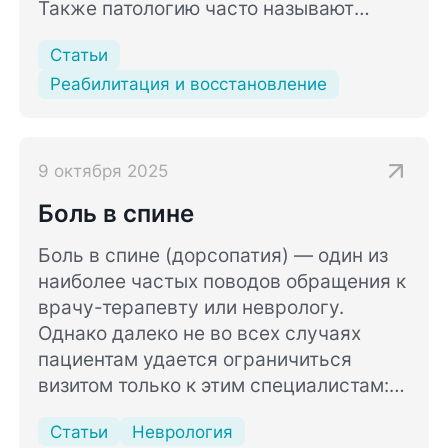
Также патологию часто называют
инфарктом мозга.
Статьи
Реабилитация и восстановление
9 октября 2025
Боль в спине
Боль в спине (дорсопатия) — один из
наиболее частых поводов обращения к
врачу-терапевту или неврологу.
Однако далеко не во всех случаях
пациентам удается ограничиться
визитом только к этим специалистам:
причины болевых ощущений в области
Статьи
Неврология
спины не всегда связаны только с