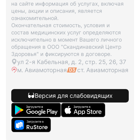
на сайте информация об услугах, включая
цены, акции и описания, является
ознакомительной.
Окончательная стоимость, условия и
состав медицинских услуг определяются
исключительно в момент Вашего личного
обращения в ООО "Скандинавский Центр
Здоровья" и фиксируются в договоре.
ул 2-я Кабельная, д. 2, стр. 25, 26, 37
м. Авиамоторная
ст. Авиамоторная
Версия для слабовидящих