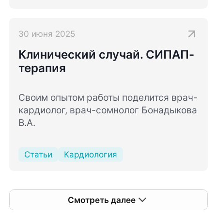
заболеваниями позвоночника и
близлежащих тканей.
В данной статье будут даны ответы на
30 июня 2025
основной вопрос, задаваемый врачам-
Клинический случай. СИПАП-
неврологам и терапевтам: почему
терапия
болит спина?
Своим опытом работы поделится врач-
кардиолог, врач-сомнолог Бонадыкова
В.А.
Статьи
Кардиология
Смотреть далее