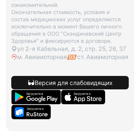
ознакомительной.
Окончательная стоимость, условия и
состав медицинских услуг определяются
исключительно в момент Вашего личного
обращения в ООО "Скандинавский Центр
Здоровья" и фиксируются в договоре.
ул 2-я Кабельная, д. 2, стр. 25, 26, 37
м. Авиамоторная
ст. Авиамоторная
Версия для слабовидящих