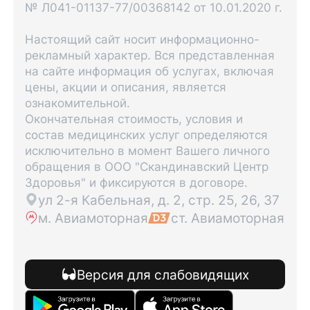
№ Л041-01137-77/00368142 от 10.01.2020 г.
Настоящий сайт носит информационно-
рекламный характер. Вся представленная
на сайте информация об услугах, включая
цены, акции и описания, является
ознакомительной.
Окончательная стоимость, условия и
состав медицинских услуг определяются
исключительно в момент Вашего личного
обращения в ООО "Скандинавский Центр
Здоровья" и фиксируются в договоре.
ул 2-я Кабельная, д. 2, стр. 25, 26, 37
м. Авиамоторная
ст. Авиамоторная
Версия для слабовидящих