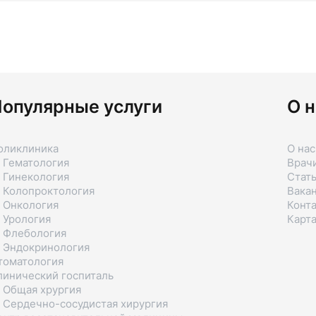
опулярные услуги
О н
оликлиника
О нас
 Гематология
Врач
 Гинекология
Стат
 Колопроктология
Вака
 Онкология
Конт
 Урология
Карта
 Флебология
 Эндокринология
томатология
линический госпиталь
 Общая хрургия
 Сердечно-сосудистая хирургия