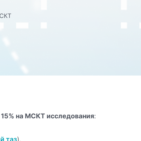
МСКТ
 15% на МСКТ исследования
:
й таз
).