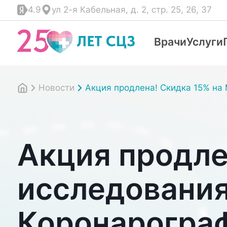
4.9
ул 2-я Кабельная, д. 2, стр. 25, 26, 37
Врачи
Услуги
Новости
Акция продлена! Скидка 15% на
Акция продле
исследования
Коронарогра