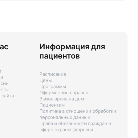
ас
Информация для
пациентов
и
Расписание
ьи
Цены
нсии
Программы
акты
Оформление справок
 сайта
Вызов врача на дом
Пациентам
Политика в отношении обработки
персональных данных
Права и обязанности граждан в
сфере охраны здоровья