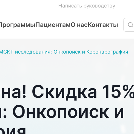
Написать руководству
Программы
Пациентам
О нас
Контакты
 МСКТ исследования: Онкопоиск и Коронарография
на! Скидка 15
: Онкопоиск и
фия