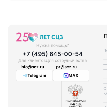
П
Нужна помощь?
П
+7 (495) 645-00-54
—
—
Для клиентов
Для сотрудничества
—
info@scz.ru
pr@scz.ru
—
—
Telegram
MAX
—
—
С
К
—
НЕЗАВИСИМАЯ
—
ОЦЕНКА
КАЧЕСТВА