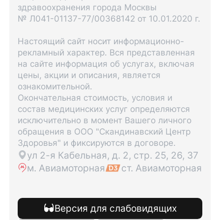
здравоохранения города Москвы
№ Л041-01137-77/00368142 от 10.01.2020 г.
Настоящий сайт носит информационно-
рекламный характер. Вся представленная
на сайте информация об услугах, включая
цены, акции и описания, является
ознакомительной.
Окончательная стоимость, условия и
состав медицинских услуг определяются
исключительно в момент Вашего личного
обращения в ООО "Скандинавский Центр
Здоровья" и фиксируются в договоре.
ул 2-я Кабельная, д. 2, стр. 25, 26, 37
м. Авиамоторная
ст. Авиамоторная
Версия для слабовидящих