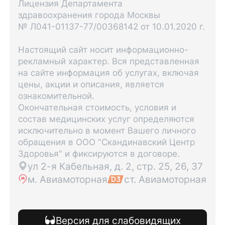
Лицензия Департамента
здравоохранения города Москвы
№ Л041-01137-77/00368142 от 10.01.2020 г.
Настоящий сайт носит информационно-
рекламный характер. Вся представленная
на сайте информация об услугах, включая
цены, акции и описания, является
ознакомительной.
Окончательная стоимость, условия и
состав медицинских услуг определяются
исключительно в момент Вашего личного
обращения в ООО "Скандинавский Центр
Здоровья" и фиксируются в договоре.
ул 2-я Кабельная, д. 2, стр. 25, 26, 37
м. Авиамоторная
ст. Авиамоторная
Версия для слабовидящих