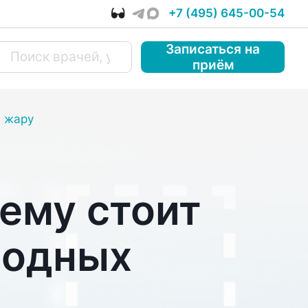
+7 (495) 645-00-54
Записаться
на
приём
в жару
чему стоит
лодных