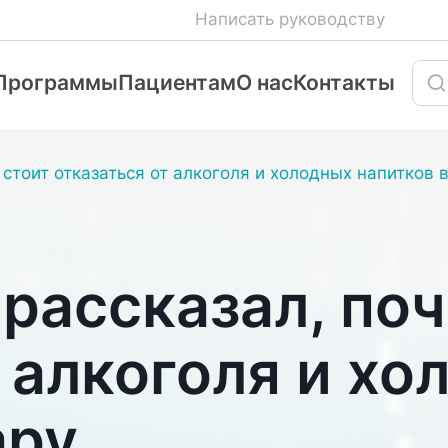
Написать руководству
Программы
Пациентам
О нас
Контакты
стоит отказаться от алкоголя и холодных напитков 
 рассказал, по
т алкоголя и хо
ару