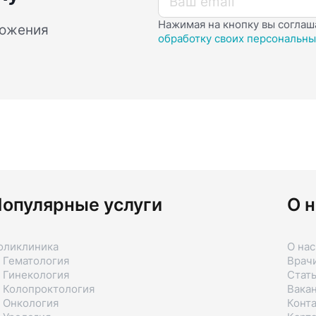
Нажимая на кнопку вы соглаш
ложения
обработку своих персональны
опулярные услуги
О н
оликлиника
О нас
 Гематология
Врач
 Гинекология
Стат
 Колопроктология
Вака
 Онкология
Конт