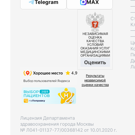
—
Telegram
MAX
—
—
С
К
—
НЕЗАВИСИМАЯ
—
ОЦЕНКА
КАЧЕСТВА
Ц
УСЛОВИЙ
К
ОКАЗАНИЯ УСЛУГ
МЕДИЦИНСКИМИ
П
ОРГАНИЗАЦИЯМИ
Д
Оценить
Л
Результаты
независимой
оценки качества
Лицензия Департамента
здравоохранения города Москвы
№ Л041-01137-77/00368142 от 10.01.2020 г.