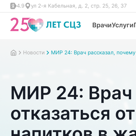
4.9
ул 2-я Кабельная, д. 2, стр. 25, 26, 37
Врачи
Услуги
Новости
МИР 24: Врач рассказал, почему 
МИР 24: Врач
отказаться о
напитков в ж