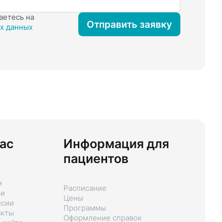
аетесь на
Отправить заявку
х данных
ас
Информация для
пациентов
и
Расписание
ьи
Цены
нсии
Программы
акты
Оформление справок