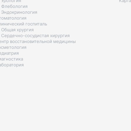
 Урология
Карта
 Флебология
 Эндокринология
томатология
линический госпиталь
 Общая хрургия
 Сердечно-сосудистая хирургия
ентр восстановительной медицины
осметология
едиатрия
иагностика
аборатория