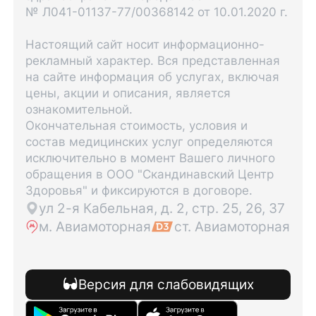
№ Л041-01137-77/00368142 от 10.01.2020 г.
Настоящий сайт носит информационно-
рекламный характер. Вся представленная
на сайте информация об услугах, включая
цены, акции и описания, является
ознакомительной.
Окончательная стоимость, условия и
состав медицинских услуг определяются
исключительно в момент Вашего личного
обращения в ООО "Скандинавский Центр
Здоровья" и фиксируются в договоре.
ул 2-я Кабельная, д. 2, стр. 25, 26, 37
м. Авиамоторная
ст. Авиамоторная
Версия для слабовидящих