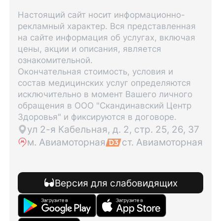
Настоящий сайт носит информационно-
рекламный характер. Вся представленная
на сайте информация об услугах, включая
цены, акции и описания, является
ознакомительной.
Окончательная стоимость, условия и
состав медицинских услуг определяются
исключительно в момент Вашего личного
обращения в ООО "Скандинавский Центр
Здоровья" и фиксируются в договоре.
ул 2-я Кабельная, д. 2, стр. 25, 26, 37
м. Авиамоторная
ст. Авиамоторная
Версия для слабовидящих