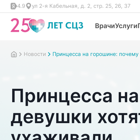
4.9
ул 2-я Кабельная, д. 2, стр. 25, 26, 37
Врачи
Услуги
Новости
Принцесса на горошине: почему 
Принцесса на
девушки хотя
ухаживали