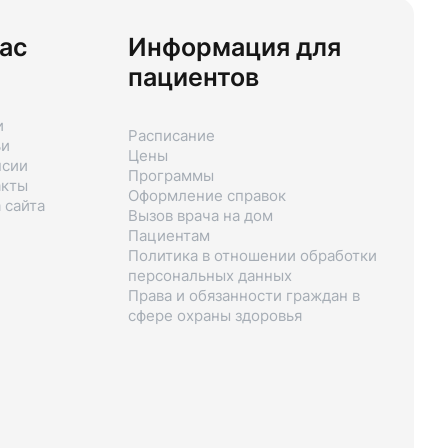
ас
Информация для
пациентов
и
Расписание
ьи
Цены
нсии
Программы
акты
Оформление справок
 сайта
Вызов врача на дом
Пациентам
Политика в отношении обработки
персональных данных
Права и обязанности граждан в
сфере охраны здоровья