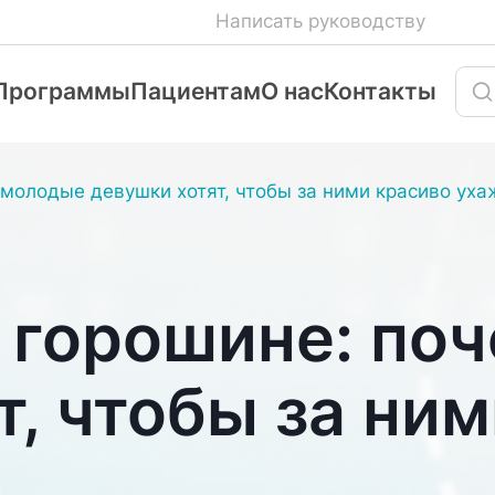
Написать руководству
Программы
Пациентам
О нас
Контакты
молодые девушки хотят, чтобы за ними красиво ух
 горошине: по
т, чтобы за ни