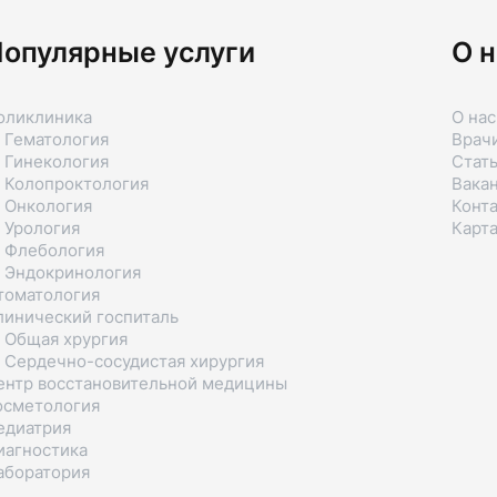
опулярные услуги
О н
оликлиника
О нас
 Гематология
Врач
 Гинекология
Стат
 Колопроктология
Вака
 Онкология
Конт
 Урология
Карта
 Флебология
 Эндокринология
томатология
линический госпиталь
 Общая хрургия
 Сердечно-сосудистая хирургия
ентр восстановительной медицины
осметология
едиатрия
иагностика
аборатория