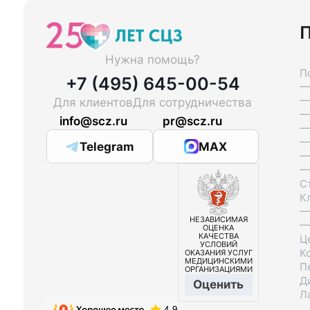
П
Нужна помощь?
П
+7 (495) 645-00-54
—
—
Для клиентов
Для сотрудничества
—
info@scz.ru
pr@scz.ru
—
—
Telegram
MAX
—
—
С
К
—
НЕЗАВИСИМАЯ
—
ОЦЕНКА
КАЧЕСТВА
Ц
УСЛОВИЙ
К
ОКАЗАНИЯ УСЛУГ
МЕДИЦИНСКИМИ
П
ОРГАНИЗАЦИЯМИ
Д
Оценить
Л