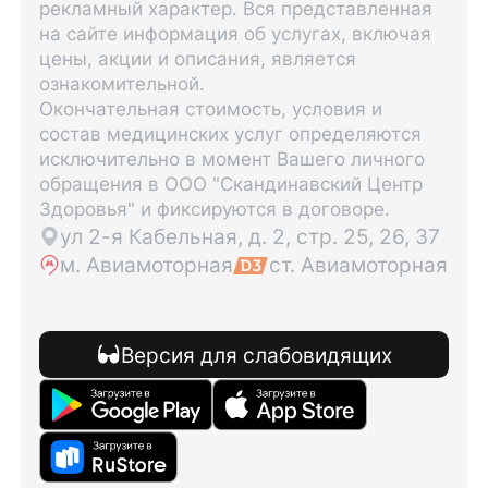
рекламный характер. Вся представленная
на сайте информация об услугах, включая
цены, акции и описания, является
ознакомительной.
Окончательная стоимость, условия и
состав медицинских услуг определяются
исключительно в момент Вашего личного
обращения в ООО "Скандинавский Центр
Здоровья" и фиксируются в договоре.
ул 2-я Кабельная, д. 2, стр. 25, 26, 37
м. Авиамоторная
ст. Авиамоторная
Версия для слабовидящих