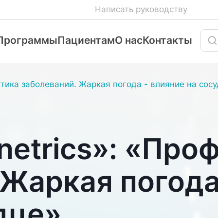
Написать руководству
Программы
Пациентам
О нас
Контакты
ктика заболеваний. Жаркая погода - влияние на сос
netrics»: «Про
 Жаркая погода
дце»