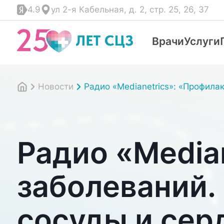
4.9
ул 2-я Кабельная, д. 2, стр. 25, 26, 37
Врачи
Услуги
Новости
Радио «Medianetrics»: «Профила
Радио «Media
заболеваний.
сосуды и сер