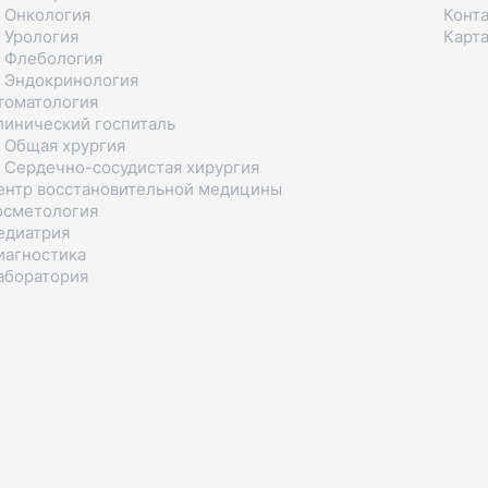
 Онкология
Конт
 Урология
Карта
 Флебология
 Эндокринология
томатология
линический госпиталь
 Общая хрургия
 Сердечно-сосудистая хирургия
ентр восстановительной медицины
осметология
едиатрия
иагностика
аборатория