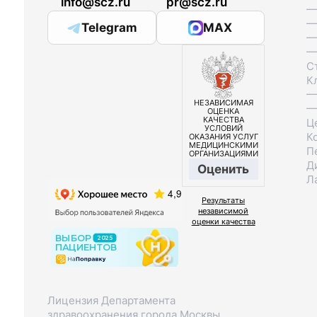
info@scz.ru
pr@scz.ru
—
—
Telegram
MAX
—
—
С
К
—
НЕЗАВИСИМАЯ
—
ОЦЕНКА
КАЧЕСТВА
Ц
УСЛОВИЙ
К
ОКАЗАНИЯ УСЛУГ
МЕДИЦИНСКИМИ
П
ОРГАНИЗАЦИЯМИ
Д
Оценить
Л
Результаты
независимой
оценки качества
Лицензия Департамента
здравоохранения города Москвы