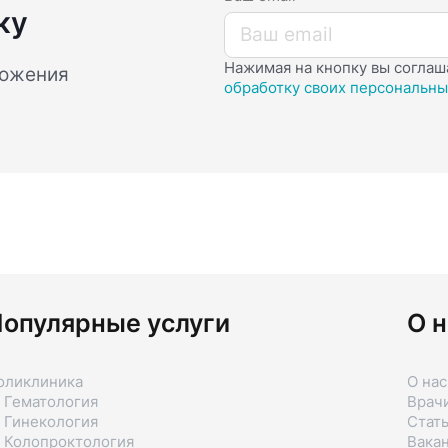
ку
Нажимая на кнопку вы соглаш
ложения
обработку своих персональны
опулярные услуги
О н
оликлиника
О нас
 Гематология
Врач
 Гинекология
Стат
 Колопроктология
Вака