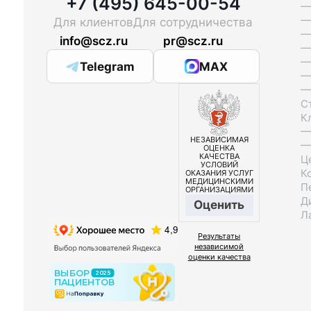
+7 (495) 645-00-54
—
—
Для клиентов
Для сотрудничества
—
info@scz.ru
pr@scz.ru
—
—
Telegram
MAX
—
—
С
К
—
НЕЗАВИСИМАЯ
—
ОЦЕНКА
КАЧЕСТВА
Ц
УСЛОВИЙ
К
ОКАЗАНИЯ УСЛУГ
МЕДИЦИНСКИМИ
П
ОРГАНИЗАЦИЯМИ
Д
Оценить
Л
Результаты
независимой
оценки качества