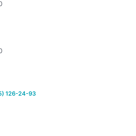
00
00
0
5) 126-24-93