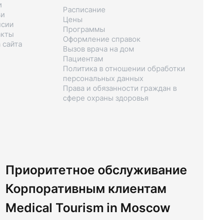
и
Расписание
ьи
Цены
нсии
Программы
акты
Оформление справок
 сайта
Вызов врача на дом
Пациентам
Политика в отношении обработки
персональных данных
Права и обязанности граждан в
сфере охраны здоровья
Приоритетное обслуживание
Корпоративным клиентам
Medical Tourism in Moscow