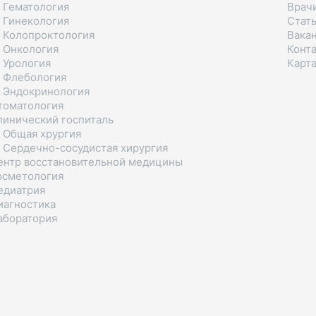
 Гематология
Врач
 Гинекология
Стат
 Колопроктология
Вака
 Онкология
Конт
 Урология
Карта
 Флебология
 Эндокринология
томатология
линический госпиталь
 Общая хрургия
 Сердечно-сосудистая хирургия
ентр восстановительной медицины
осметология
едиатрия
иагностика
аборатория