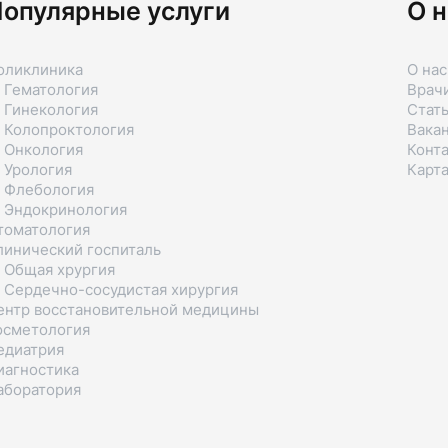
опулярные услуги
О н
оликлиника
О нас
 Гематология
Врач
 Гинекология
Стат
 Колопроктология
Вака
 Онкология
Конт
 Урология
Карта
 Флебология
 Эндокринология
томатология
линический госпиталь
 Общая хрургия
 Сердечно-сосудистая хирургия
ентр восстановительной медицины
осметология
едиатрия
иагностика
аборатория