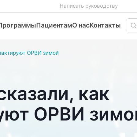
Написать руководству
Программы
Пациентам
О нас
Контакты
илактируют ОРВИ зимой
сказали, как
уют ОРВИ зимо