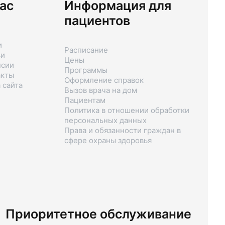
ас
Информация для
пациентов
и
Расписание
ьи
Цены
нсии
Программы
акты
Оформление справок
 сайта
Вызов врача на дом
Пациентам
Политика в отношении обработки
персональных данных
Права и обязанности граждан в
сфере охраны здоровья
Приоритетное обслуживание