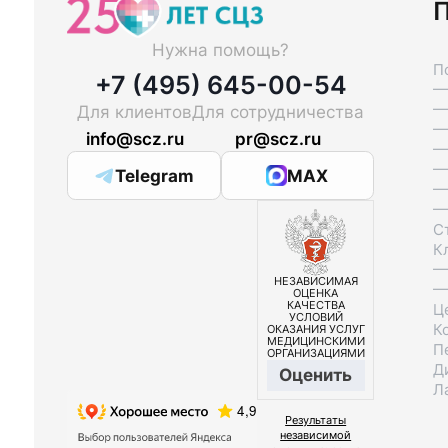
П
Нужна помощь?
П
+7 (495) 645-00-54
—
—
Для клиентов
Для сотрудничества
—
info@scz.ru
pr@scz.ru
—
—
Telegram
MAX
—
—
С
К
—
НЕЗАВИСИМАЯ
—
ОЦЕНКА
КАЧЕСТВА
Ц
УСЛОВИЙ
К
ОКАЗАНИЯ УСЛУГ
МЕДИЦИНСКИМИ
П
ОРГАНИЗАЦИЯМИ
Д
Оценить
Л
Результаты
независимой