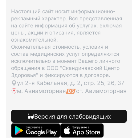
Настоящий сайт носит информационно-
рекламный характер. Вся представленная
на сайте информация об услугах, включая
цены, акции и описания, является
ознакомительной.
Окончательная стоимость, условия и
состав медицинских услуг определяются
исключительно в момент Вашего личного
обращения в ООО "Скандинавский Центр
Здоровья" и фиксируются в договоре.
ул 2-я Кабельная, д. 2, стр. 25, 26, 37
м. Авиамоторная
ст. Авиамоторная
Версия для слабовидящих