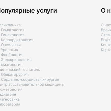
опулярные услуги
О н
оликлиника
О нас
 Гематология
Врач
 Гинекология
Стат
 Колопроктология
Вака
 Онкология
Конт
 Урология
Карта
 Флебология
 Эндокринология
томатология
линический госпиталь
 Общая хрургия
 Сердечно-сосудистая хирургия
ентр восстановительной медицины
осметология
едиатрия
иагностика
аборатория