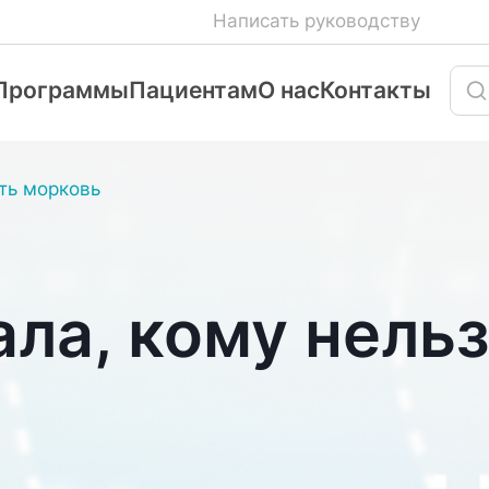
Написать руководству
Программы
Пациентам
О нас
Контакты
сть морковь
ла, кому нельз