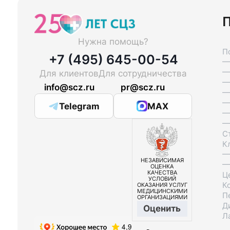
П
Нужна помощь?
П
+7 (495) 645-00-54
—
—
Для клиентов
Для сотрудничества
—
info@scz.ru
pr@scz.ru
—
—
Telegram
MAX
—
—
С
К
—
НЕЗАВИСИМАЯ
—
ОЦЕНКА
КАЧЕСТВА
Ц
УСЛОВИЙ
К
ОКАЗАНИЯ УСЛУГ
МЕДИЦИНСКИМИ
П
ОРГАНИЗАЦИЯМИ
Д
Оценить
Л