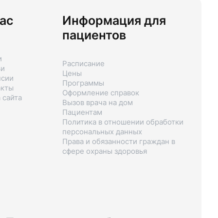
ас
Информация для
пациентов
и
Расписание
ьи
Цены
нсии
Программы
акты
Оформление справок
 сайта
Вызов врача на дом
Пациентам
Политика в отношении обработки
персональных данных
Права и обязанности граждан в
сфере охраны здоровья