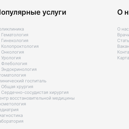
опулярные услуги
О н
оликлиника
О нас
 Гематология
Врач
 Гинекология
Стат
 Колопроктология
Вака
 Онкология
Конт
 Урология
Карта
 Флебология
 Эндокринология
томатология
линический госпиталь
 Общая хрургия
 Сердечно-сосудистая хирургия
ентр восстановительной медицины
осметология
едиатрия
иагностика
аборатория