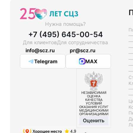
П
Нужна помощь?
П
+7 (495) 645-00-54
—
—
Для клиентов
Для сотрудничества
—
info@scz.ru
pr@scz.ru
—
—
Telegram
MAX
—
—
С
К
—
НЕЗАВИСИМАЯ
—
ОЦЕНКА
КАЧЕСТВА
Ц
УСЛОВИЙ
К
ОКАЗАНИЯ УСЛУГ
МЕДИЦИНСКИМИ
П
ОРГАНИЗАЦИЯМИ
Д
Оценить
Л