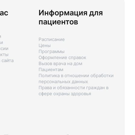
ас
Информация для
пациентов
и
Расписание
ьи
Цены
нсии
Программы
акты
Оформление справок
 сайта
Вызов врача на дом
Пациентам
Политика в отношении обработки
персональных данных
Права и обязанности граждан в
сфере охраны здоровья