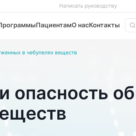
Написать руководству
Программы
Пациентам
О нас
Контакты
уженных в чебупелях веществ
и опасность о
веществ