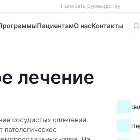
Написать руководству
Программы
Пациентам
О нас
Контакты
е лечение
Ве
ние сосудистых сплетений
Пе
т патологическое
геморроидальных узлов. На