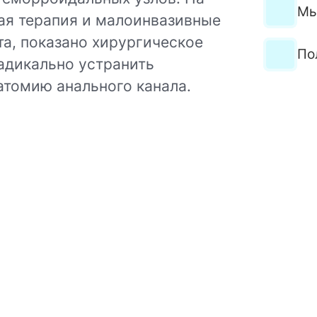
Мы
ная терапия и малоинвазивные
а, показано хирургическое
По
адикально устранить
атомию анального канала.