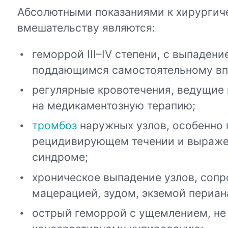
Абсолютными показаниями к хирургич
вмешательству являются:
геморрой III–IV степени, с выпадени
поддающимся самостоятельному вп
регулярные кровотечения, ведущие 
на медикаментозную терапию;
тромбоз
наружных узлов, особенно 
рецидивирующем течении и выраж
синдроме;
хроническое выпадение узлов, со
мацерацией, зудом, экземой периан
острый геморрой с ущемлением, н