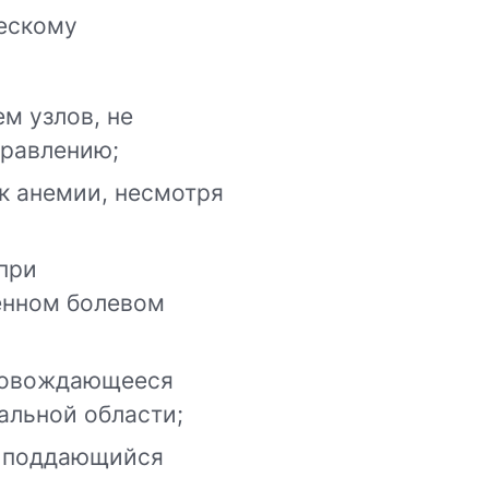
ескому
ем узлов, не
равлению;
к анемии, несмотря
при
енном болевом
провождающееся
альной области;
е поддающийся