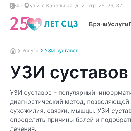
4.9
ул 2-я Кабельная, д. 2, стр. 25, 26, 37
Врачи
Услуги
Услуга
УЗИ суставов
УЗИ суставов
УЗИ суставов – популярный, информат
диагностический метод, позволяющей 
сухожилия, связки, мышцы. УЗИ суста
определить причины болей и подобра
лечения.