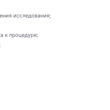
ения исследования;
а к процедуре;
;