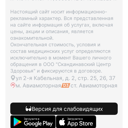
Настоящий сайт носит информационно-
рекламный характер. Вся представленная
на сайте информация об услугах, включая
цены, акции и описания, является
ознакомительной.
Окончательная стоимость, условия и
состав медицинских услуг определяются
исключительно в момент Вашего личного
обращения в ООО "Скандинавский Центр
Здоровья" и фиксируются в договоре.
ул 2-я Кабельная, д. 2, стр. 25, 26, 37
м. Авиамоторная
ст. Авиамоторная
Версия для слабовидящих