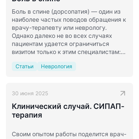
Боль в спине (дорсопатия) — один из
наиболее частых поводов обращения к
врачу-терапевту или неврологу.
Однако далеко не во всех случаях
пациентам удается ограничиться
визитом только к этим специалистам:
причины болевых ощущений в области
Статьи
Неврология
спины не всегда связаны только с
заболеваниями позвоночника и
близлежащих тканей.
В данной статье будут даны ответы на
30 июня 2025
основной вопрос, задаваемый врачам-
Клинический случай. СИПАП-
неврологам и терапевтам: почему
терапия
болит спина?
Своим опытом работы поделится врач-