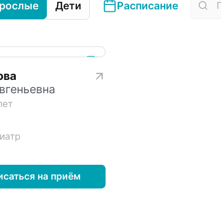
рослые
Дети
Расписание
ова
вгеньевна
лет
иатр
исаться на приём