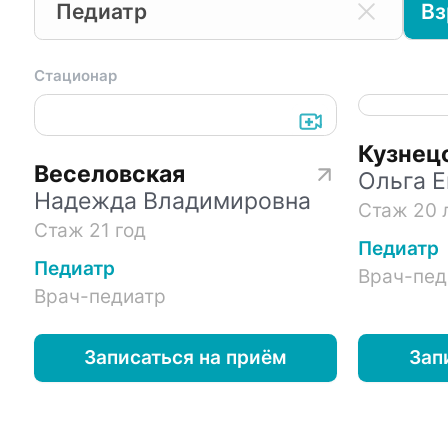
Педиатр
Вз
Стационар
Кузнец
Веселовская
Ольга Е
Надежда Владимировна
Стаж 20 
Стаж 21 год
Педиатр
Педиатр
Врач-пед
Врач-педиатр
Записаться на приём
Зап