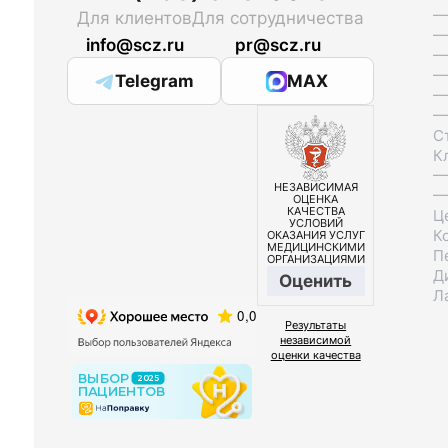
—
Для клиентов
Для сотрудничества
—
info@scz.ru
pr@scz.ru
—
—
Telegram
MAX
—
—
С
К
—
НЕЗАВИСИМАЯ
—
ОЦЕНКА
КАЧЕСТВА
Ц
УСЛОВИЙ
К
ОКАЗАНИЯ УСЛУГ
МЕДИЦИНСКИМИ
П
ОРГАНИЗАЦИЯМИ
Д
Оценить
Л
Результаты
независимой
оценки качества