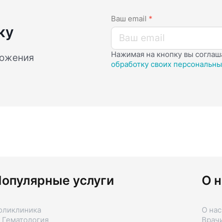
Ваш email
*
ку
Нажимая на кнопку вы соглаш
ложения
обработку своих персональны
опулярные услуги
О н
оликлиника
О нас
 Гематология
Врач