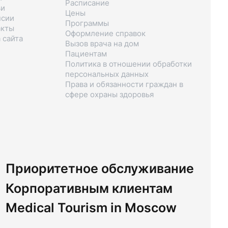
Расписание
ьи
Цены
нсии
Программы
акты
Оформление справок
 сайта
Вызов врача на дом
Пациентам
Политика в отношении обработки
персональных данных
Права и обязанности граждан в
сфере охраны здоровья
Приоритетное обслуживание
Корпоративным клиентам
Medical Tourism in Moscow