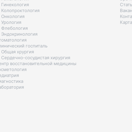
 Гинекология
Стат
 Колопроктология
Вака
 Онкология
Конт
 Урология
Карта
 Флебология
 Эндокринология
томатология
линический госпиталь
 Общая хрургия
 Сердечно-сосудистая хирургия
ентр восстановительной медицины
осметология
едиатрия
иагностика
аборатория