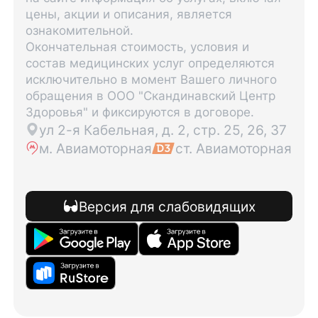
цены, акции и описания, является
ознакомительной.
Окончательная стоимость, условия и
состав медицинских услуг определяются
исключительно в момент Вашего личного
обращения в ООО "Скандинавский Центр
Здоровья" и фиксируются в договоре.
ул 2-я Кабельная, д. 2, стр. 25, 26, 37
м. Авиамоторная
ст. Авиамоторная
Версия для слабовидящих