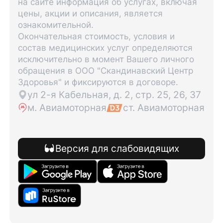
на сайте информация об услугах, включая
цены, акции и описания, является
ознакомительной.
Окончательная стоимость, условия и
состав медицинских услуг определяются
исключительно в момент Вашего личного
обращения в ООО "Скандинавский Центр
Здоровья" и фиксируются в договоре.
ул 2-я Кабельная, д. 2, стр. 25, 26, 37
м. Авиамоторная
ст. Авиамоторная
Версия для слабовидящих