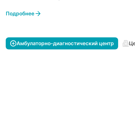
Подробнее
Амбулаторно-диагностический центр
Це