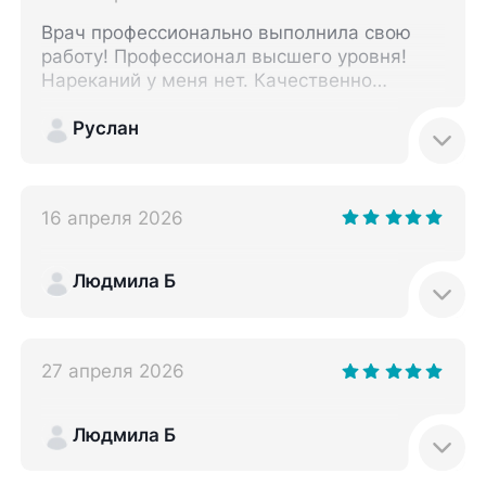
Врач профессионально выполнила свою
работу! Профессионал высшего уровня!
Нареканий у меня нет. Качественно
оказали услугу. По итогу я ушел без
проблем. Всё сделали корректно и
Руслан
качественно! Также мне дали
направления, что нужно приобрести. При
необходимости обращусь к врачу снова и
16 апреля 2026
всех знакомых буду направлять к ней.
Людмила Б
27 апреля 2026
Людмила Б