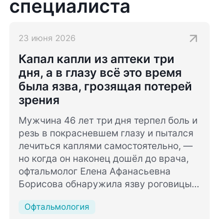
специалиста
23 июня 2026
Капал капли из аптеки три
дня, а в глазу всё это время
была язва, грозящая потерей
зрения
Мужчина 46 лет три дня терпел боль и
резь в покрасневшем глазу и пытался
лечиться каплями самостоятельно, —
но когда он наконец дошёл до врача,
офтальмолог Елена Афанасьевна
Борисова обнаружила язву роговицы и
немедленно отправила пациента на
Офтальмология
госпитализацию.