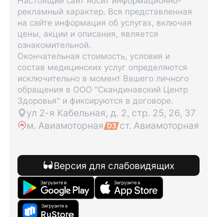
Настоящий сайт носит информационно-
рекламный характер. Вся представленная
на сайте информация об услугах, включая
цены, акции и описания, является
ознакомительной.
Окончательная стоимость, условия и
состав медицинских услуг определяются
исключительно в момент Вашего личного
обращения в ООО "Скандинавский Центр
Здоровья" и фиксируются в договоре.
ул 2-я Кабельная, д. 2, стр. 25, 26, 37
м. Авиамоторная
ст. Авиамоторная
Версия для слабовидящих