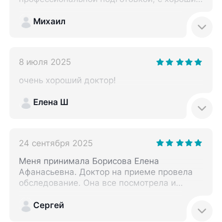
человеческим отношением. Доктор
назначила мне прекрасное лечение. Она
Михаил
максимально всё сделала, чтобы мне
помочь в вопросе, выполнила свои
обязанности на сто процентов. Буду
8 июля 2025
рекомендовать этого офтальмолога.
очень хороший доктор!
Елена Ш
24 сентября 2025
Меня принимала Борисова Елена
Афанасьевна. Доктор на приеме провела
обследование. Она все посмотрела и
назначила лекарства. После объяснила,
как их принимать. Врач внимательная,
Сергей
добродушная. Я ее могу рекомендовать.