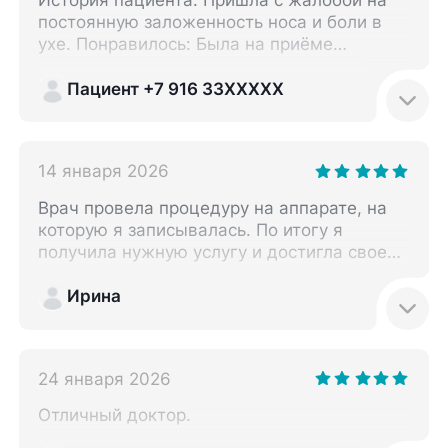
История пациента: Пришла с жалобой на
постоянную заложенность носа и боли в
ухе. Понравилось: Была на приёме
16.09.2025 года в "Скандинавском центре
здоровья". Остались очень приятные
Пациент +7 916 33XXXXX
впечатления. Очень вежливый человек.
Всё подробно объяснила. Направила сразу
сделать снимок. После всё подробно
14 января 2026
рассказала. Дала рекомендации. Выписала
лекарства. Очень приятно общаться с
Врач провела процедуру на аппарате, на
таким компетентным, а самое главное,
которую я записывалась. По итогу я
вежливым врачом.
получила нужную услугу и достигла своей
цели. Я осталась очень довольна.
Рекомендую этого специалиста. Клиника
Ирина
солидная.
24 января 2026
Отличный доктор.