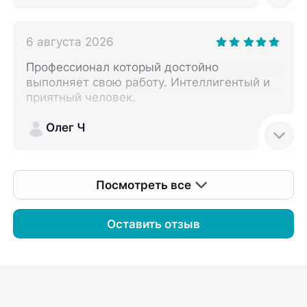
лор-врачу, где провели процедуру так, что
была вынуждена написать жалобу. Много
раз проходила у разных врачей
6 августа 2026
промывание миндалин, но Наталья
Михайловна проводит безукоризненно,
Профессионал который достойно
аккуратно, тщательно и результативно. И к
выполняет свою работу. Интеллигентый и
тому же ещё очень нежный и приятный
приятный человек.
доктор!!!
Олег Ч
Посмотреть все
Оставить отзыв