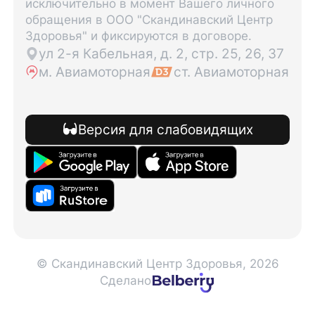
исключительно в момент Вашего личного
обращения в ООО "Скандинавский Центр
Здоровья" и фиксируются в договоре.
ул 2-я Кабельная, д. 2, стр. 25, 26, 37
м. Авиамоторная
ст. Авиамоторная
Версия для слабовидящих
© Скандинавский Центр Здоровья, 2026
Сделано