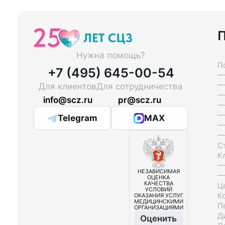
П
Нужна помощь?
П
+7 (495) 645-00-54
—
—
Для клиентов
Для сотрудничества
—
info@scz.ru
pr@scz.ru
—
—
Telegram
MAX
—
—
С
К
—
НЕЗАВИСИМАЯ
—
ОЦЕНКА
КАЧЕСТВА
Ц
УСЛОВИЙ
К
ОКАЗАНИЯ УСЛУГ
МЕДИЦИНСКИМИ
П
ОРГАНИЗАЦИЯМИ
Д
Оценить