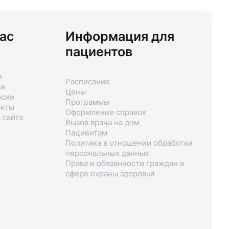
ас
Информация для
пациентов
и
Расписание
ьи
Цены
нсии
Программы
акты
Оформление справок
 сайта
Вызов врача на дом
Пациентам
Политика в отношении обработки
персональных данных
Права и обязанности граждан в
сфере охраны здоровья