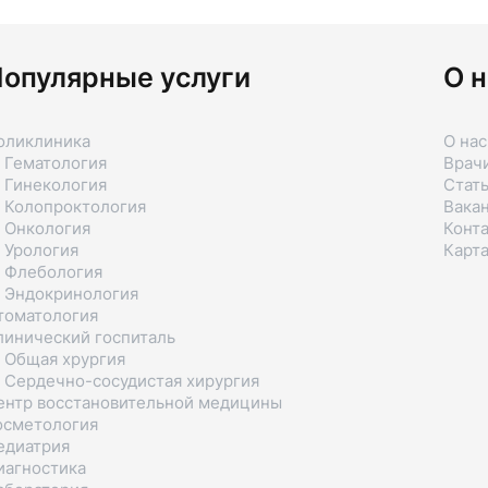
опулярные услуги
О н
оликлиника
О нас
 Гематология
Врач
 Гинекология
Стат
 Колопроктология
Вака
 Онкология
Конт
 Урология
Карта
 Флебология
 Эндокринология
томатология
линический госпиталь
 Общая хрургия
 Сердечно-сосудистая хирургия
ентр восстановительной медицины
осметология
едиатрия
иагностика