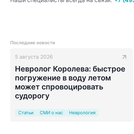
Наши специалисты всегда на связи:
+7 (49
Последние новости
5 августа 2026
Невролог Королева: быстрое
погружение в воду летом
может спровоцировать
судорогу
Статьи
СМИ о нас
Неврология