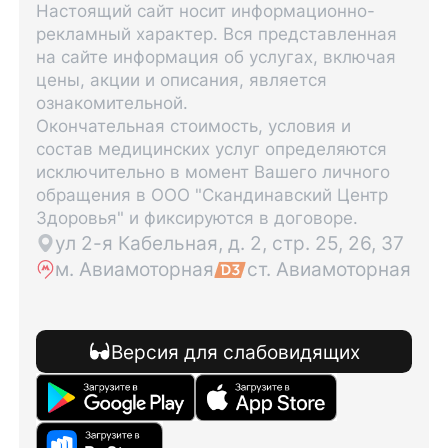
Настоящий сайт носит информационно-
рекламный характер. Вся представленная
на сайте информация об услугах, включая
цены, акции и описания, является
ознакомительной.
Окончательная стоимость, условия и
состав медицинских услуг определяются
исключительно в момент Вашего личного
обращения в ООО "Скандинавский Центр
Здоровья" и фиксируются в договоре.
ул 2-я Кабельная, д. 2, стр. 25, 26, 37
м. Авиамоторная
ст. Авиамоторная
Версия для слабовидящих